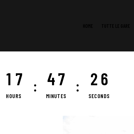
HOME
TUTTE LE GARE
1
7
4
7
2
4
:
:
HOURS
MINUTES
SECONDS