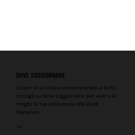
DOVE SOGGIORNARE
Scopri le strutture convenzionate e tutti i
consigli su dove soggiornare per vivere al
meglio la tua esperienza alla Verdi
Marathon.