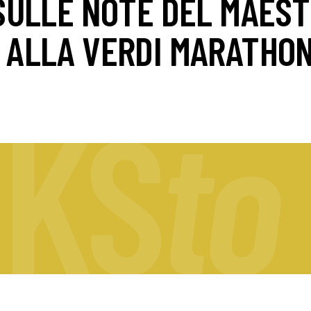
 SULLE NOTE DEL MAEST
A ALLA VERDI MARATHON
N
K
S
t
o