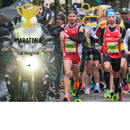
MARATONA
30K
La Regina
La corsa del Principe