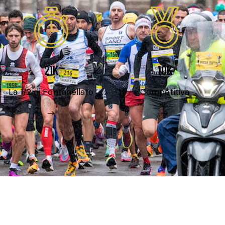
21K
10K
La 1/2 di Fontanellato
Competitiva