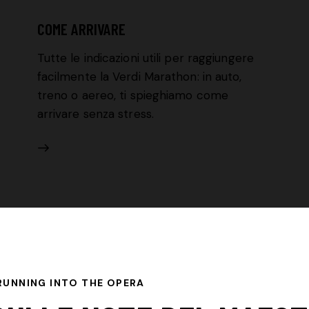
COME ARRIVARE
Tutte le indicazioni utili per raggiungere
facilmente la Verdi Marathon: in auto,
treno o aereo, ti spieghiamo come
arrivare senza stress.
RUNNING INTO THE OPERA