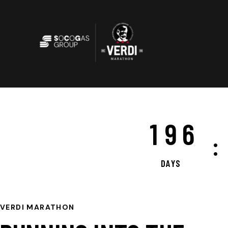
1
9
6
:
DAYS
VERDI MARATHON