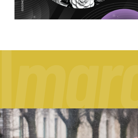
I
m
a
r