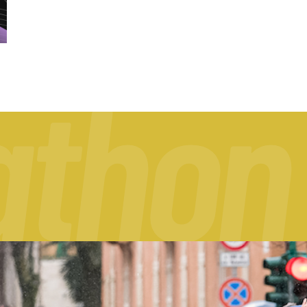
a
t
h
o
n